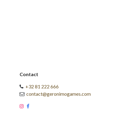
Contact
+32 81 222 666
contact@geronimogames.com
​