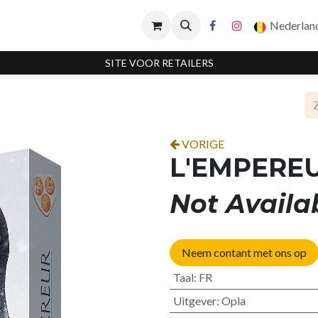
Nederlan
SITE VOOR RETAILERS
VORIGE
L'EMPERE
Not Availa
Neem contant met ons op
Taal
:
FR
Uitgever
:
Opla