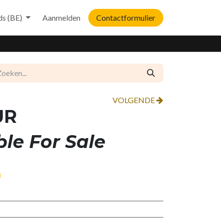
ds (BE)
Aanmelden
Contactformulier
VOLGENDE
UR
ble For Sale