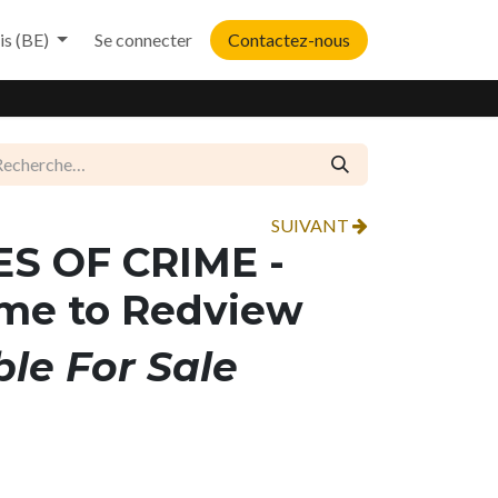
is (BE)
Se connecter
Contactez-nous
SUIVANT
S OF CRIME -
ome to Redview
ble For Sale