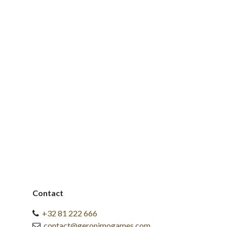
Contact
+32 81 222 666
contact@geronimogames.com