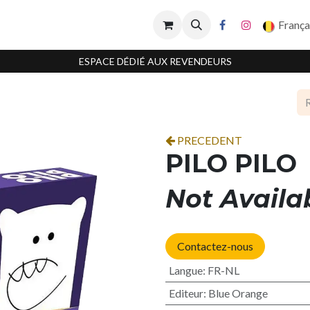
França
ESPACE DÉDIÉ AUX REVENDEURS
PRECEDENT
PILO PILO
Not Availa
Contactez-nous
Langue
:
FR-NL
Editeur
:
Blue Orange