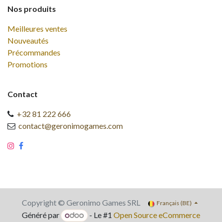
Nos produits
Meilleures ventes
Nouveautés
Précommandes
Promotions
Contact
+32 81 222 666
contact@geronimogames.com
Copyright © Geronimo Games SRL
Français (BE)
Généré par
- Le #1
Open Source eCommerce