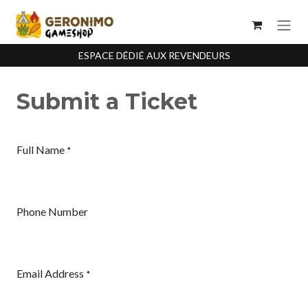
Se rendre au contenu
ESPACE DÉDIÉ AUX REVENDEURS
Submit a Ticket
Full Name
*
Phone Number
Email Address
*