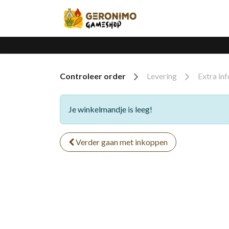
Overslaan naar inhoud
Home
Catalogus
Controleer order
Levering
Extra inf
Je winkelmandje is leeg!
Verder gaan met inkoppen