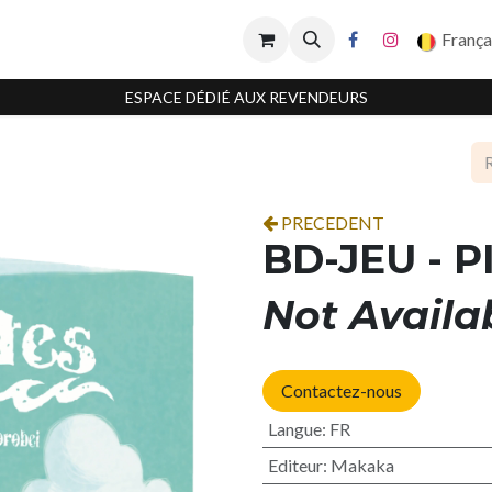
França
ESPACE DÉDIÉ AUX REVENDEURS
PRECEDENT
BD-JEU - P
Not Availa
Contactez-nous
Langue
:
FR
Editeur
:
Makaka