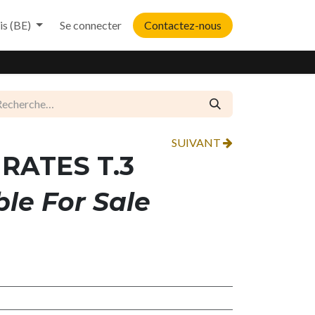
is (BE)
Se connecter
Contactez-nous
SUIVANT
IRATES T.3
ble For Sale