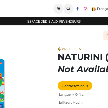
França
ESPACE DÉDIÉ AUX REVENDEURS
PRECEDENT
NATURINI 
Not Availa
Contactez-nous
Langue
:
FR-NL
Editeur
:
Huch!