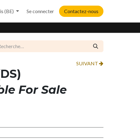
is (BE)
Se connecter
Contactez-nous
SUIVANT
(DS)
ble For Sale