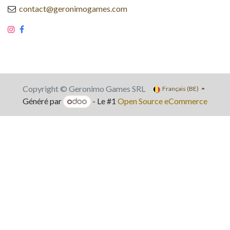
contact@geronimogames.com
Copyright © Geronimo Games SRL
Français (BE)
Généré par
- Le #1
Open Source eCommerce