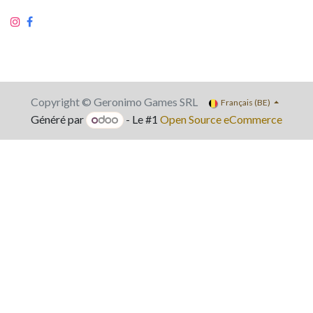
Copyright © Geronimo Games SRL
Français (BE)
Généré par
- Le #1
Open Source eCommerce