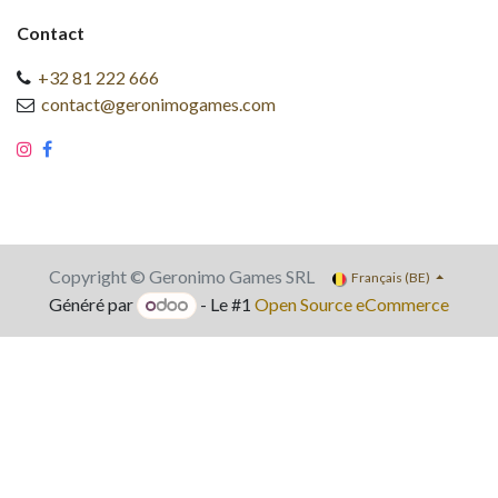
Contact
+32 81 222 666
contact@geronimogames.com
Copyright © Geronimo Games SRL
Français (BE)
Généré par
- Le #1
Open Source eCommerce