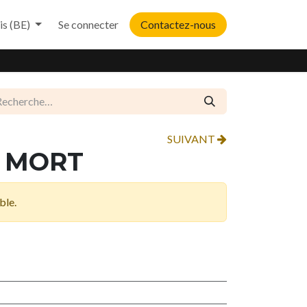
is (BE)
Se connecter
Contactez-nous
SUIVANT
T MORT
ble.