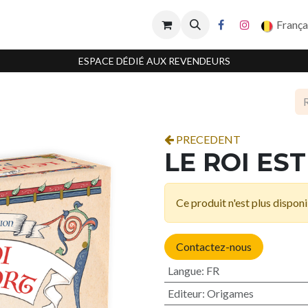
França
ESPACE DÉDIÉ AUX REVENDEURS
PRECEDENT
LE ROI ES
Ce produit n'est plus disponi
Contactez-nous
Langue
:
FR
Editeur
:
Origames