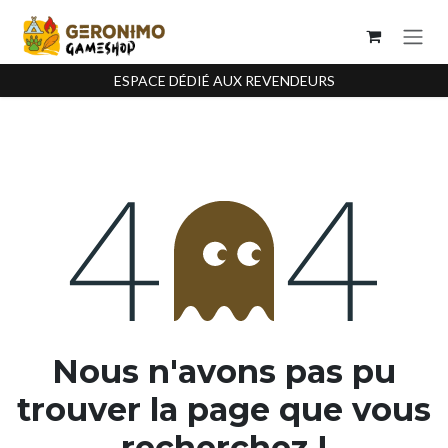
Se rendre au contenu
ESPACE DÉDIÉ AUX REVENDEURS
Erreur 404
Nous n'avons pas pu
trouver la page que vous
recherchez !