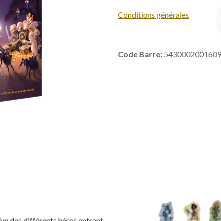
Conditions générales
Code Barre:
543000200160
’un des différents héros entrant