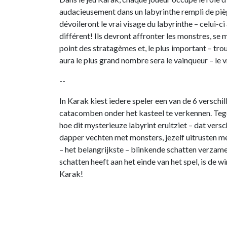
audacieusement dans un labyrinthe rempli de piège
dévoileront le vrai visage du labyrinthe – celui-c
différent! Ils devront affronter les monstres, se 
point des stratagèmes et, le plus important – trou
aura le plus grand nombre sera le vainqueur – le
--
In Karak kiest iedere speler een van de 6 versch
catacomben onder het kasteel te verkennen. Tege
hoe dit mysterieuze labyrint eruitziet – dat versch
dapper vechten met monsters, jezelf uitrusten m
– het belangrijkste – blinkende schatten verzame
schatten heeft aan het einde van het spel, is de 
Karak!