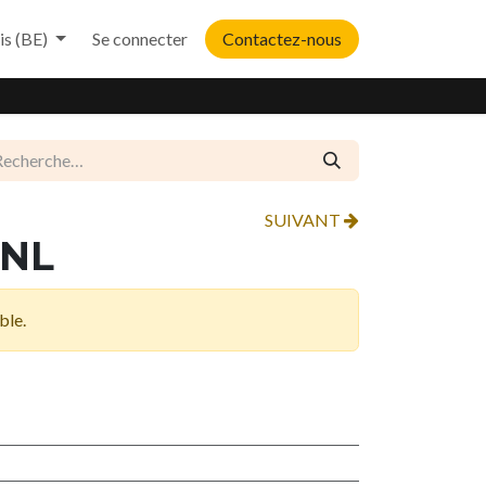
is (BE)
Se connecter
Contactez-nous
SUIVANT
-NL
ble.