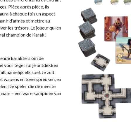
s. Pièce après pièce, ils
i aura à chaque fois un aspect
munir d’armes et mettre au
ver les trésors. Le joueur qui en
 vrai champion de Karak!
illende karakters om de
l voor tegel zul je ontdekken
ilt namelijk elk spel. Je zult
et wapens en toverspreuken, en
len. De speler die de meeste
winnaar – een ware kampioen van