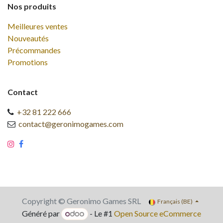
Nos produits
Meilleures ventes
Nouveautés
Précommandes
Promotions
Contact
+32 81 222 666
contact@geronimogames.com
Copyright © Geronimo Games SRL
Français (BE)
Généré par
- Le #1
Open Source eCommerce