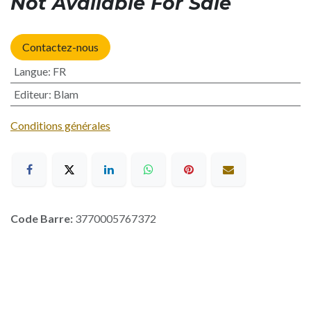
Not Available For Sale
Contactez-nous
Langue
:
FR
Editeur
:
Blam
Conditions générales
Code Barre:
3770005767372