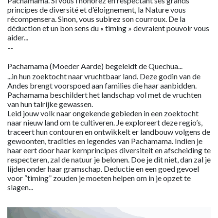
Pachamama. Si vous l’honorez en respectant ses grands
principes de diversité et d’éloignement, la Nature vous
récompensera. Sinon, vous subirez son courroux. De la
déduction et un bon sens du « timing » devraient pouvoir vous
aider...
--
Pachamama (Moeder Aarde) begeleidt de Quechua...
...in hun zoektocht naar vruchtbaar land. Deze godin van de
Andes brengt voorspoed aan families die haar aanbidden.
Pachamama beschildert het landschap vol met de vruchten
van hun talrijke gewassen.
Leid jouw volk naar ongekende gebieden in een zoektocht
naar nieuw land om te cultiveren. Je exploreert deze regio’s,
traceert hun contouren en ontwikkelt er landbouw volgens de
gewoonten, tradities en legendes van Pachamama. Indien je
haar eert door haar kernprincipes diversiteit en afscheiding te
respecteren, zal de natuur je belonen. Doe je dit niet, dan zal je
lijden onder haar gramschap. Deductie en een goed gevoel
voor “timing” zouden je moeten helpen om in je opzet te
slagen...