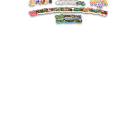
Geronimo Games SRL
Rue Roger Marchal 2,
5380 Pontillas
Belgique
En savoir plus sur Geronimo Games