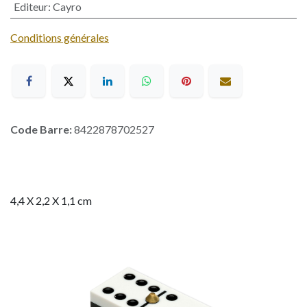
Editeur
:
Cayro
Conditions générales
Code Barre:
8422878702527
4,4 X 2,2 X 1,1 cm