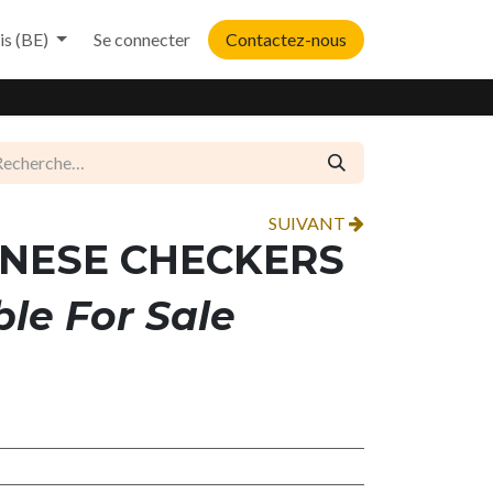
is (BE)
Se connecter
Contactez-nous
SUIVANT
INESE CHECKERS
ble For Sale