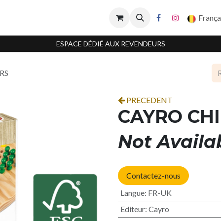
França
ESPACE DÉDIÉ AUX REVENDEURS
RS
PRECEDENT
CAYRO CH
Not Availa
Contactez-nous
Langue
:
FR-UK
Editeur
:
Cayro