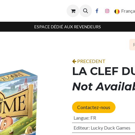
França
ESPACE DÉDIÉ AUX REVENDEURS
PRECEDENT
LA CLEF 
Not Availa
Contactez-nous
Langue
:
FR
Editeur
:
Lucky Duck Games