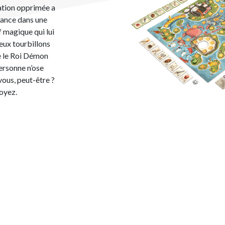
lation opprimée a
lance dans une
f magique qui lui
eux tourbillons
e le Roi Démon
ersonne n’ose
 vous, peut-être ?
voyez.