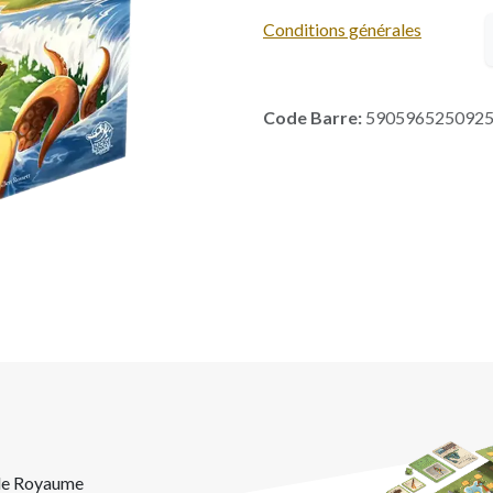
Conditions générales
Code Barre:
590596525092
 le Royaume