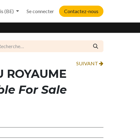
is (BE)
Se connecter
Contactez-nous
SUIVANT
DU ROYAUME
ble For Sale