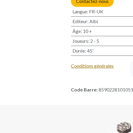
Contactez-nous
Langue
:
FR-UK
Editeur
:
Albi
Âge
:
10 +
Joueurs
:
2 - 5
Durée
:
45'
Conditions générales
Code Barre:
859022810105