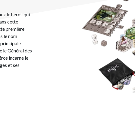
ez le héros qui
ans cette
tte première
as le nom
 principale
e le Général des
ros incarne le
ges et ses