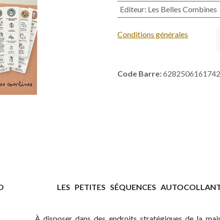
Editeur
:
Les Belles Combines
Conditions générales
Code Barre:
628250616174
O
​​​LES PETITES SÉQUENCES AUTOCOLLAN
​À disposer dans des endroits stratégiques de la mai