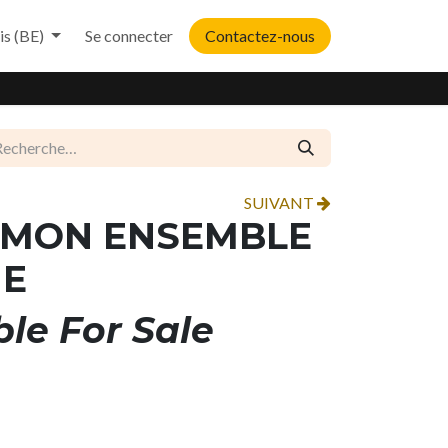
is (BE)
Se connecter
Contactez-nous
SUIVANT
- MON ENSEMBLE
NE
ble For Sale