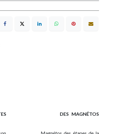
2
TES
​DES MAGNÉTOS
son
​Magnétos des étapes de la