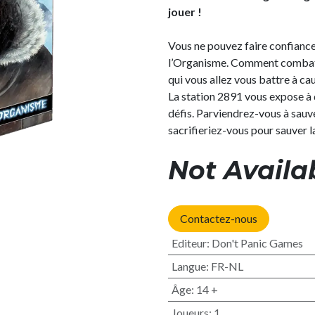
jouer !
Vous ne pouvez faire confianc
l’Organisme. Comment combattr
qui vous allez vous battre à ca
La station 2891 vous expose à
défis. Parviendrez-vous à sauve
sacrifieriez-vous pour sauver l
Not Availa
Contactez-nous
Editeur
:
Don't Panic Games
Langue
:
FR-NL
Âge
:
14 +
Joueurs
:
1