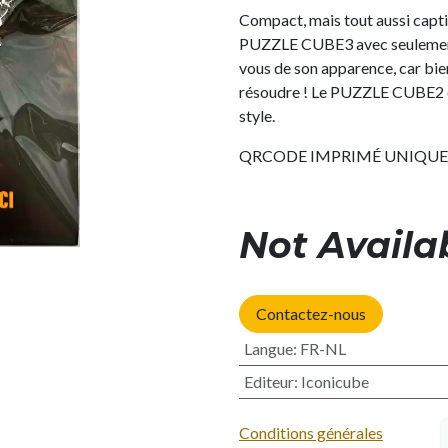
Compact, mais tout aussi capti
PUZZLE CUBE3 avec seulement 
vous de son apparence, car bien q
résoudre ! Le PUZZLE CUBE2 es
style.
QRCODE IMPRIMÉ UNIQU
Not Availa
Contactez-nous
Langue
:
FR-NL
Editeur
:
Iconicube
Conditions générales