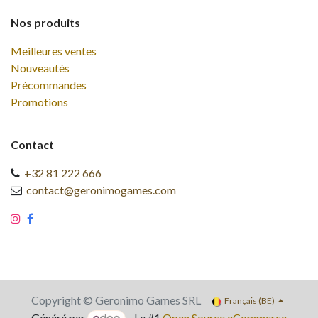
Nos produits
Meilleures ventes
Nouveautés
Précommandes
Promotions
Contact
+32 81 222 666
contact@geronimogames.com
Copyright © Geronimo Games SRL
Français (BE)
Généré par
- Le #1
Open Source eCommerce