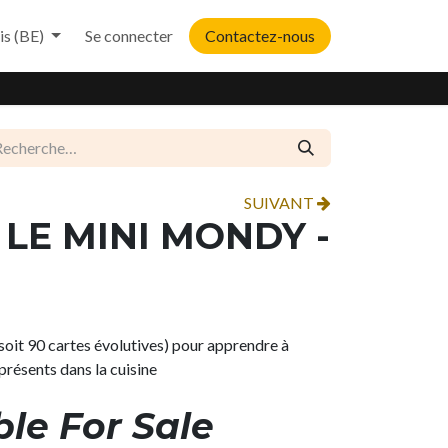
is (BE)
Se connecter
Contactez-nous
SUIVANT
 LE MINI MONDY -
oit 90 cartes évolutives) pour apprendre à
présents dans la cuisine
ble For Sale