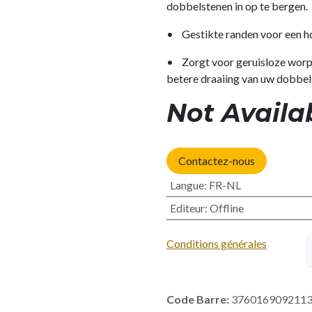
dobbelstenen in op te bergen.
• Gestikte randen voor een h
• Zorgt voor geruisloze worpe
betere draaiing van uw dobbe
Not Availa
Contactez-nous
Langue
:
FR-NL
Editeur
:
Offline
Conditions générales
Code Barre:
376016909211