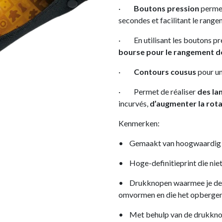
·
Boutons pression
permet
secondes et facilitant le range
· En utilisant les boutons pre
bourse pour le rangement d
·
Contours cousus
pour un
· Permet de réaliser
des la
incurvés,
d’augmenter la rota
Kenmerken:
• Gemaakt van hoogwaardig ne
• Hoge-definitieprint die niet
• Drukknopen waarmee je de 
omvormen en die het opbergen 
• Met behulp van de drukknop