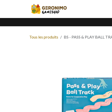
Se rendre au contenu
Accueil
Catalogue
Tous les produits
BS - PASS & PLAY BALL T