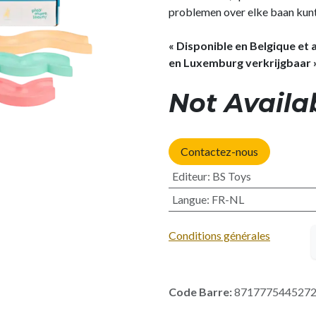
problemen over elke baan kunt
« Disponible en Belgique et
en Luxemburg verkrijgbaar 
Not Availa
Contactez-nous
Editeur
:
BS Toys
Langue
:
FR-NL
Conditions générales
Code Barre:
871777544527