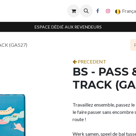
França
ESPACE DÉDIÉ AUX REVENDEURS
RACK (GA527)
PRECEDENT
BS - PASS 
TRACK (GA
Travaillez ensemble, passez le 
le faire passer sans encombre s
route !
Werk samen, speel de bal tusse