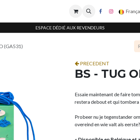
França
ESPACE DÉDIÉ AUX REVENDEURS
O (GA531)
PRECEDENT
BS - TUG 
Essaie maintenant de faire to
restera debout et qui tombera 
Probeer nu je tegenstander omv
overeind en wie valt als eerste
« Disponible en Belgique et