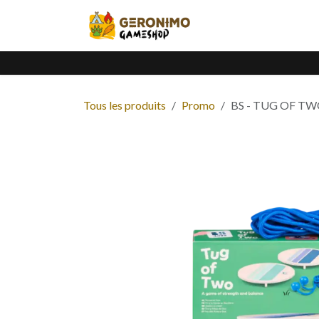
Se rendre au contenu
Accueil
Catalogue
Tous les produits
Promo
BS - TUG OF TW