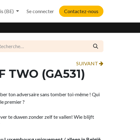
is (BE)
Se connecter
Contactez-nous
SUIVANT
OF TWO (GA531)
mber ton adversaire sans tomber toi-même ! Qui
le premier ?
er te duwen zonder zelf te vallen! Wie blijft
?
 au Luxembourg uniquement / alleen in België