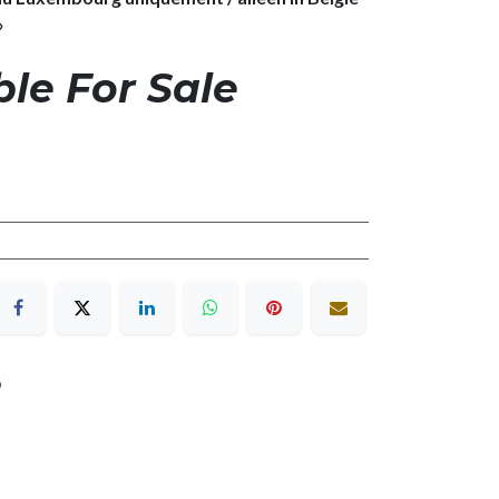
»
ble For Sale
9