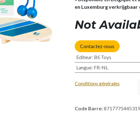
en Luxemburg verkrijgbaar 
Not Availa
Contactez-nous
Editeur
:
BS Toys
Langue
:
FR-NL
Conditions générales
Code Barre:
871777544531