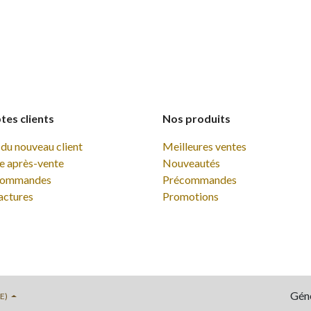
es clients
Nos produits
du nouveau client
Meilleures ventes
e après-vente
Nouveautés
commandes
Précommandes
actures
Promotions
Gén
BE)