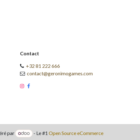
Contact
+32 81 222 666
contact@geronimogames.com
éré par
- Le #1
Open Source eCommerce