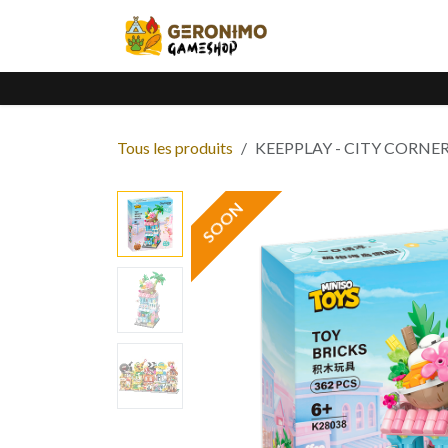
Se rendre au contenu
Accueil
Catalogue
Tous les produits
KEEPPLAY - CITY CORNE
SOON