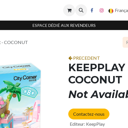
França
ESPACE DÉDIÉ AUX REVENDEURS
R - COCONUT
PRECEDENT
KEEPPLAY 
COCONUT
Not Availa
Contactez-nous
Editeur
:
KeepPlay