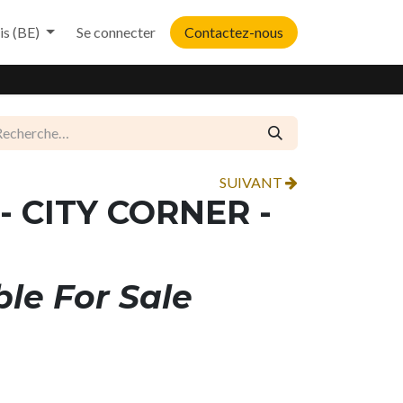
is (BE)
Se connecter
Contactez-nous
SUIVANT
- CITY CORNER -
ble For Sale