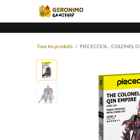
Se rendre au contenu
Accueil
Catalogue
Tous les produits
PIECECOOL - COLONEL O