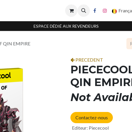
França
ESPACE DÉDIÉ AUX REVENDEURS
F QIN EMPIRE
PRECEDENT
PIECECOOL
QIN EMPIR
Not Availa
Contactez-nous
Editeur
:
Piececool