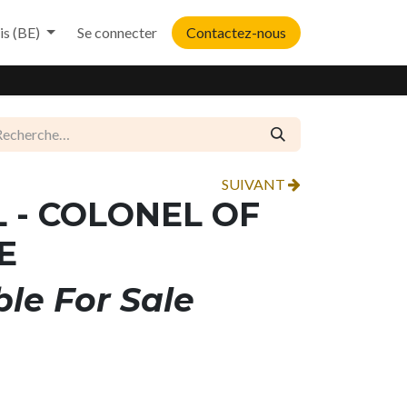
is (BE)
Se connecter
Contactez-nous
SUIVANT
 - COLONEL OF
E
ble For Sale