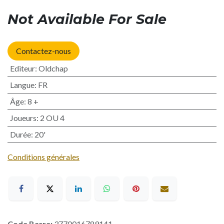
Not Available For Sale
Contactez-nous
Editeur
:
Oldchap
Langue
:
FR
Âge
:
8 +
Joueurs
:
2 OU 4
Durée
:
20'
Conditions générales
Code Barre:
3770016789141