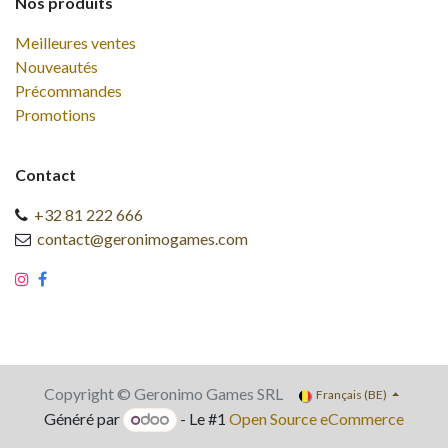
Nos produits
Meilleures ventes
Nouveautés
Précommandes
Promotions
Contact
+32 81 222 666
contact@geronimogames.com
Copyright © Geronimo Games SRL
Français (BE)
Généré par
- Le #1
Open Source eCommerce