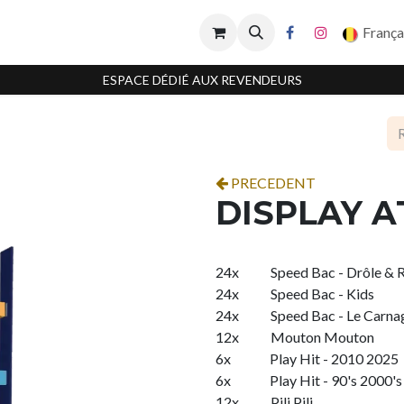
França
ESPACE DÉDIÉ AUX REVENDEURS
PRECEDENT
DISPLAY 
24x
​Speed Bac - Drôle & 
24x
​Speed Bac - Kids
24x
​Speed Bac - Le Carna
12x
​Mouton Mouton
6x
​Play Hit - 2010 2025
6x
​Play Hit - 90's 2000's
12x
​Pili Pili