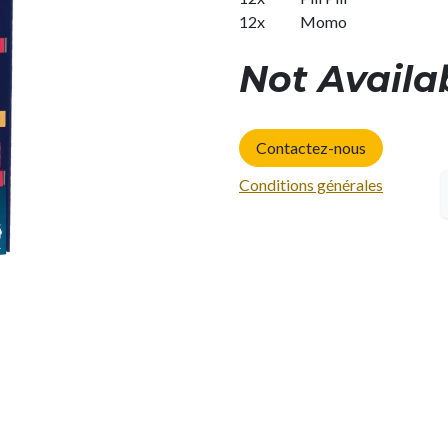
12x
​Momo
Not Availa
Contactez-nous
Conditions générales