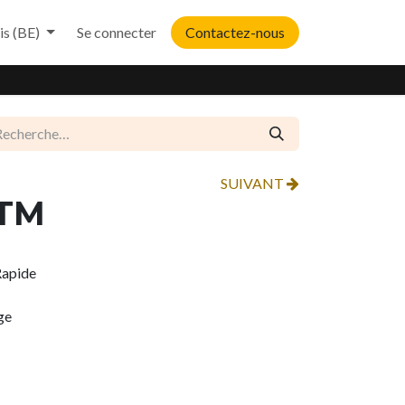
is (BE)
Se connecter
Contactez-nous
SUIVANT
ATM
Rapide
ge