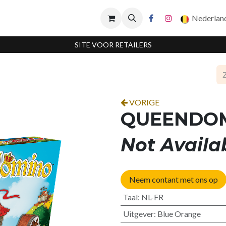
Nederlan
SITE VOOR RETAILERS
VORIGE
QUEENDO
Not Availa
Neem contant met ons op
Taal
:
NL-FR
Uitgever
:
Blue Orange