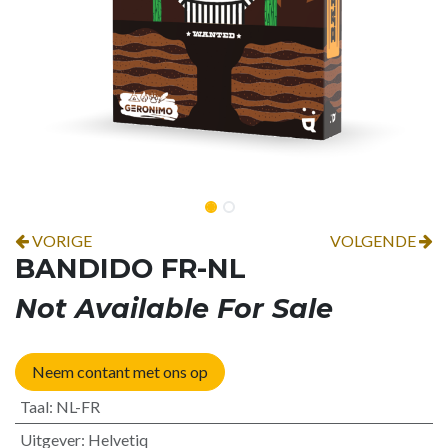
VORIGE
VOLGENDE
BANDIDO FR-NL
Not Available For Sale
Neem contant met ons op
Taal
:
NL-FR
Uitgever
:
Helvetiq