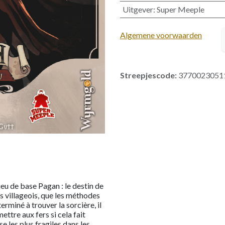
Uitgever
:
Super Meeple
Algemene voorwaarden
Streepjescode:
3770023051
 jeu de base Pagan : le destin de
es villageois, que les méthodes
rminé à trouver la sorcière, il
mettre aux fers si cela fait
e les plus fragiles dans les