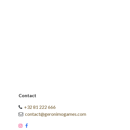
Contact
+32 81 222 666
contact@geronimogames.com
​