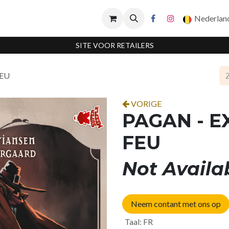
Nederlan
SITE VOOR RETAILERS
FEU
VORIGE
PAGAN - EX
FEU
Not Availa
Neem contant met ons op
Taal
:
FR