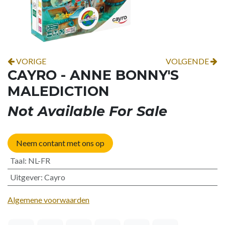
VORIGE
VOLGENDE
CAYRO - ANNE BONNY'S
MALEDICTION
Not Available For Sale
Neem contant met ons op
Taal
:
NL-FR
Uitgever
:
Cayro
Algemene voorwaarden