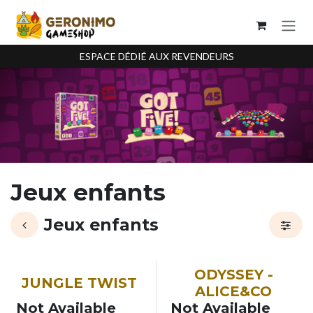
Se rendre au contenu
ESPACE DÉDIÉ AUX REVENDEURS
Jeux enfants
Jeux enfants
SOON
NOUVEAU
ODYSSEY -
JUNGLE TWIST
ALICE&CO
Not Available
Not Available