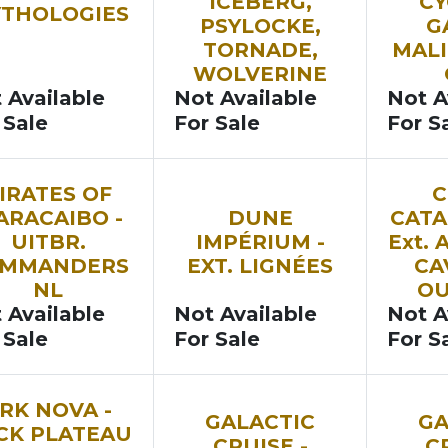
ICEBERG,
CY
THOLOGIES
PSYLOCKE,
G
TORNADE,
MALI
WOLVERINE
 Available
Not Available
Not A
 Sale
For Sale
For S
IRATES OF
C
ARACAIBO -
DUNE
CATA
UITBR.
IMPÉRIUM -
Ext.
MMANDERS
EXT. LIGNÉES
CA
NL
OU
 Available
Not Available
Not A
 Sale
For Sale
For S
RK NOVA -
GALACTIC
GA
CK PLATEAU
CRUISE -
C