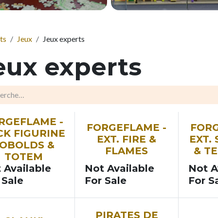
ts
Jeux
Jeux experts
eux experts
N
SOON
SOON
RGEFLAME -
FORGEFLAME -
FORG
CK FIGURINE
EXT. FIRE &
EXT.
OBOLDS &
FLAMES
& T
TOTEM
 Available
Not Available
Not A
 Sale
For Sale
For S
PIRATES DE