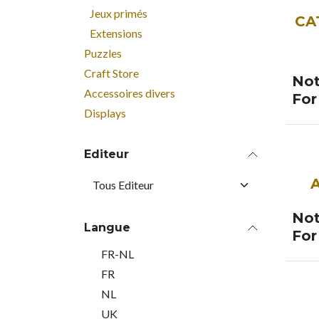
SOO
Jeux primés
CA
Extensions
Puzzles
Craft Store
Not
Accessoires divers
For
Displays
NOU
Editeur
Not
Langue
For
FR-NL
FR
NL
UK