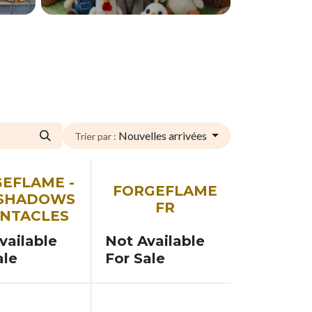
Nouvelles arrivées
Trier par :
SOON
EFLAME -
FORGEFLAME
 SHADOWS
FR
ENTACLES
vailable
Not Available
ale
For Sale