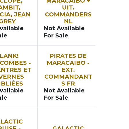
CLOPE,
MARACAIBO +
AMBIT,
UIT.
CIA, JEAN
COMMANDERS
GREY
NL
vailable
Not Available
ale
For Sale
LANK!
PIRATES DE
COMBES -
MARACAIBO -
 ANTRES ET
EXT.
VERNES
COMMANDANT
BLIÉES
S FR
vailable
Not Available
ale
For Sale
LACTIC
RUISE -
GALACTIC