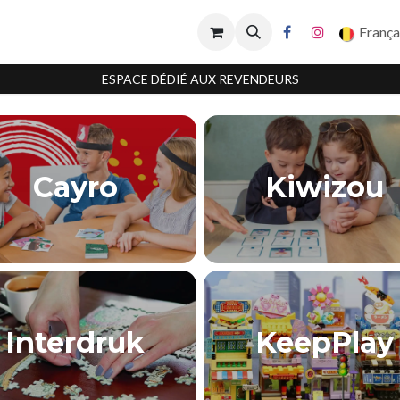
França
ESPACE DÉDIÉ AUX REVENDEURS
Cayro
Kiwizou
Interdruk
KeepPlay