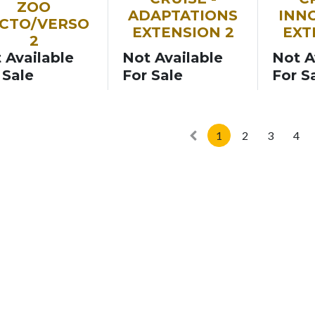
ZOO
ADAPTATIONS
INN
CTO/VERSO
EXTENSION 2
EXT
2
 Available
Not Available
Not A
 Sale
For Sale
For S
1
2
3
4