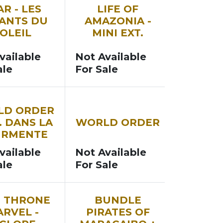
NOUVEAU
AR - LES
LIFE OF
ANTS DU
AMAZONIA -
OLEIL
MINI EXT.
vailable
Not Available
ale
For Sale
U
NOUVEAU
LD ORDER
T. DANS LA
WORLD ORDER
URMENTE
vailable
Not Available
ale
For Sale
E THRONE
BUNDLE
RVEL -
PIRATES OF