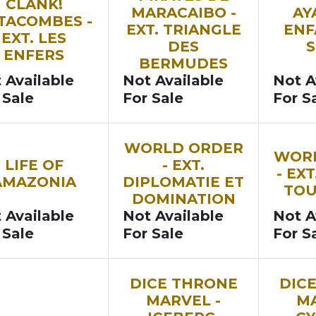
N
CLANK!
MARACAIBO -
AY
TACOMBES -
EXT. TRIANGLE
ENF
EXT. LES
DES
S
ENFERS
BERMUDES
 Available
Not Available
Not A
 Sale
For Sale
For S
VEAU
NOUVEAU
NOUVEA
WORLD ORDER
WOR
LIFE OF
- EXT.
- EX
AMAZONIA
DIPLOMATIE ET
TO
DOMINATION
 Available
Not Available
Not A
 Sale
For Sale
For S
DICE THRONE
DIC
MARVEL -
MA