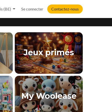
is (BE)
Se connecter
Contactez-nous
Jeux primés
My Woolease