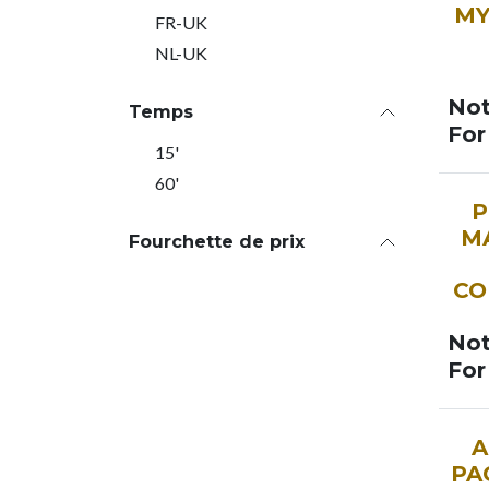
MY
FR-UK
NL-UK
Not
Temps
For
15'
60'
P
M
Fourchette de prix
CO
Not
For
A
PA