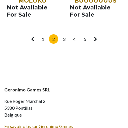
NOUVEAU
NOUVEAU
MOLUKU
BUUUUUUUS
Not Available
Not Available
For Sale
For Sale
1
2
3
4
5
Geronimo Games SRL
Rue Roger Marchal 2,
5380 Pontillas
Belgique
En savoir plus sur Geronimo Games