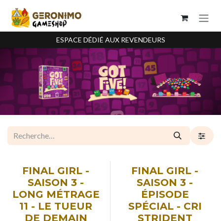
Se rendre au contenu
ESPACE DÉDIÉ AUX REVENDEURS
SOON
SOON
FINAL GIRL -
FINAL GIRL -
SAISON 3 -
SAISON 3 -
LONG MÉTRAGE
ÉPISODE
11 - LE TUEUR
SPÉCIAL - CRI
DE DEMAIN
STRIDENT